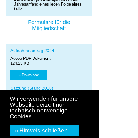
Jahresanfang eines jeden Folgejahres
fällig.
Formulare für die
Mitgliedschaft
Aufnahmeantrag 2024
Adobe PDF-Dokument
124,25 KB
» Download
Satzung (Stand 2016)
Adobe PDF-Dokument
Wir verwenden für unsere
98,09 KB
Webseite derzeit nur
technisch notwendige
» Download
Cookies.
Kontakt
Hinweis schließen
Haus & Grund Radolfzell-Stockach e.V.